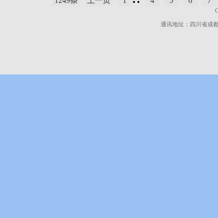
1249条
上一页
1
4
5
6
7
通讯地址：四川省成都市高新